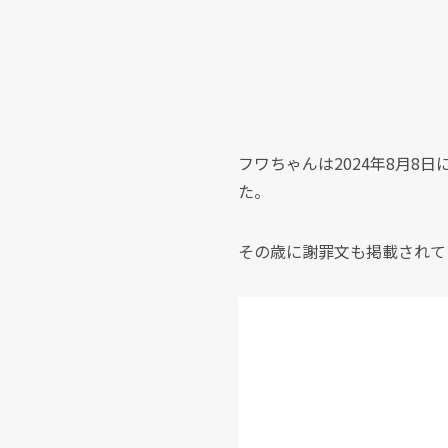
フワちゃんは2024年8月8
た。
その歳に謝罪文も掲載されて