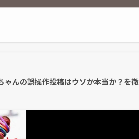
ちゃんの誤操作投稿はウソか本当か？を徹