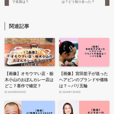
で名前は？
は？どう知り合った？
関連記事
【画像】オモウマい店・栃
【画像】宮田笙子が送った
木小山のおぼんカレー店は
ヘアピンのブランドや価格
どこ？喜作で確定？
は？～パリ五輪
2024年8月20日
2024年7月29日