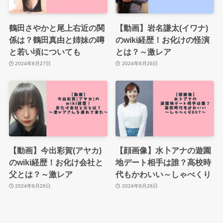
鶴田さやかと尾上右近の関
【動画】岩名謙太(イワナ)
係は？鶴田真由と姉妹の噂
のwiki経歴！お化けの怪演
と若い頃についても
とは？～激レア
2024年8月27日
2024年8月26日
【動画】今出彩賀(アヤカ)
【顔画像】水卜アナの遊園
のwiki経歴！お化け会社と
地デート相手は誰？高校時
父とは？～激レア
代もかわいい～しゃべくり
2024年8月26日
2024年8月26日