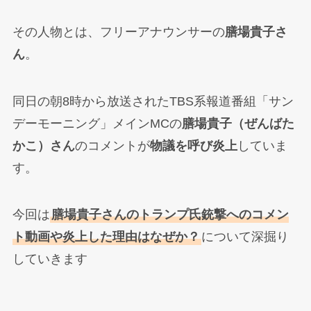
その人物とは、フリーアナウンサーの
膳場貴子さ
ん
。
同日の朝8時から放送されたTBS系報道番組「サン
デーモーニング」メインMCの
膳場貴子（ぜんばた
かこ）さん
のコメントが
物議を呼び炎上
していま
す。
今回は
膳場貴子さんのトランプ氏銃撃へのコメン
ト動画や炎上した理由はなぜか？
について深掘り
していきます